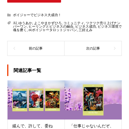
ボイジャーでビジネス大成功！
AI
,
ゆうあか
,
よこやまかずひろ
,
コミュニティ
,
ツクツク売り上げナン
バーワン
,
ヒーリングとビジネスの融合
,
ビジネス成功
,
ビジネス環境で
魂を磨く
,
㈱ボイジャータロットジャパン
,
三好えみ
関連記事一覧
緩んで、許して、委ね
「仕事じゃないんだぞ、