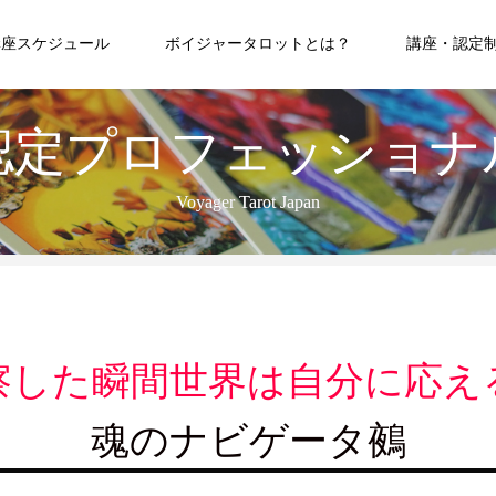
講座スケジュール
ボイジャータロットとは？
講座・認定
認定プロフェッショナ
Voyager Tarot Japan
察した瞬間世界は自分に応え
魂のナビゲータ鵺