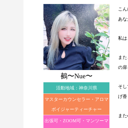
こんに
あな
私は
また
の扉
鵺〜Nue〜
そし
活動地域：神奈川県
げ香
マスターカウンセラー・アロマ
ボイジャーティーチャー
また
出張可・ZOOM可・マンツーマ