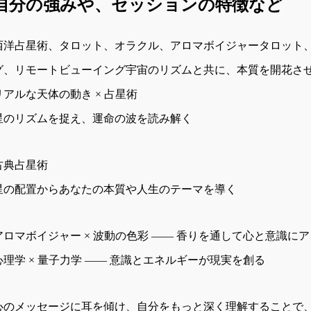
自分の強みや、セッションの特徴など
西洋占星術、タロット、オラクル、アロマボイジャータロット
グ、リモートビューイング宇宙のリズムと共に、本質を開花さ
リアルな天体の動き × 占星術
星のリズムを捉え、運命の波を読み解く
古典占星術
星の配置からあなたの本質や人生のテーマを導く
アロマボイジャー × 波動の色彩 —— 香りを通して心と意識
心理学 × 量子力学 —— 意識とエネルギーが現実を創る
心のメッセージに耳を傾け、自分をもっと深く理解することで