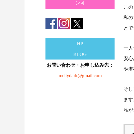
ン可
この
私の
とで
HP
一人
BLOG
安心
お問い合わせ・お申し込み先：
や潜
meltydark@gmail.com
そし
ます
私が