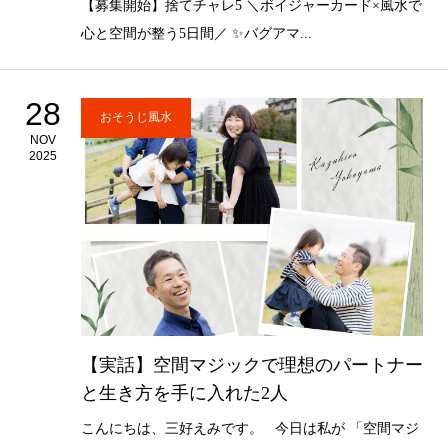
【募集開始】捨てチャレ5 ＼ボイジャーカード×風水で
心と空間が整う5日間／ ✨バグアマ...
28
おそうじ風水
NOV
2025
【実話】空間マジックで理想のパートナー
と生き方を手に入れた2人
こんにちは、三好えみです。 今日は私が 「空間マジ