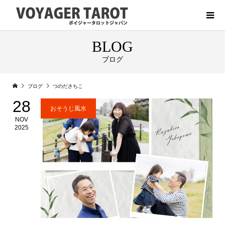
BLOG
ブログ
ブログ
つのださちこ
28
おそうじ風水
NOV
2025