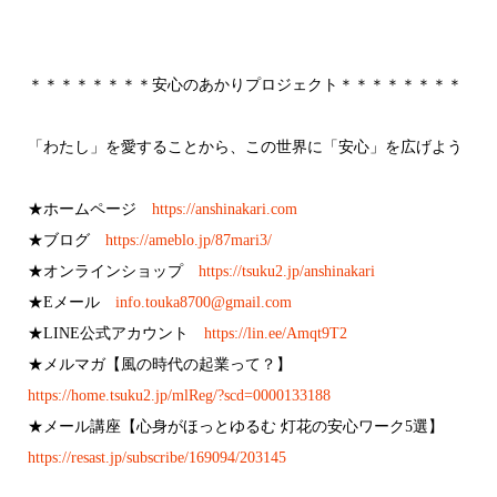
＊＊＊＊＊＊＊＊安心のあかりプロジェクト＊＊＊＊＊＊＊＊
「わたし」を愛することから、この世界に「安心」を広げよう
★ホームページ
https://anshinakari.com
★ブログ
https://ameblo.jp/87mari3/
★オンラインショップ
https://tsuku2.jp/anshinakari
★Eメール
info.touka8700@gmail.com
★LINE公式アカウント
https://lin.ee/Amqt9T2
★メルマガ【風の時代の起業って？】
https://home.tsuku2.jp/mlReg/?
scd=0000133188
★メール講座【心身がほっとゆるむ 灯花の安心ワーク5選】
https://resast.jp/subscribe/16
9094/203145