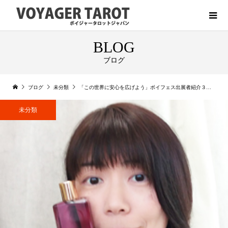
BLOG
ブログ
ブログ
未分類
「この世界に安心を広げよう」ボイフェス出展者紹介３ 平 灯花先生
未分類