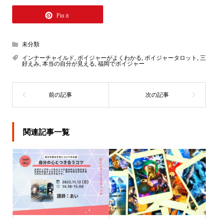
Pin it
未分類
インナーチャイルド
,
ボイジャーがよくわかる
,
ボイジャータロット
,
三
好えみ
,
本当の自分が見える
,
福岡でボイジャー
関連記事一覧