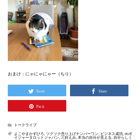
おまけ：にゃにゃにゃー（ちり）
Tweet
Share
Pin it
トークライブ
よこやまかずひろ
,
ツクツク売り上げナンバーワン
,
ビジネス成功
,
㈱ボ
イジャータロットジャパン
,
三好えみ
,
本当の自分が見える
,
自分らしく