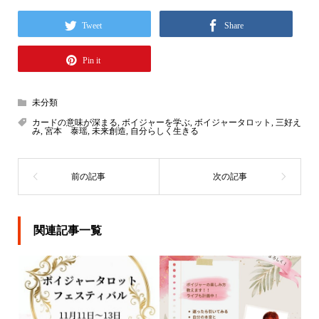
Tweet
Share
Pin it
未分類
カードの意味が深まる
,
ボイジャーを学ぶ
,
ボイジャータロット
,
三好え
み
,
宮本 泰瑶
,
未来創造
,
自分らしく生きる
関連記事一覧