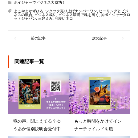
ボイジャーでビジネス大成功！
よこやまかずひろ
,
ツクツク売り上げナンバーワン
,
ヒーリングとビジ
ネスの融合
,
ビジネス成功
,
ビジネス環境で魂を磨く
,
㈱ボイジャータロ
ットジャパン
,
三好えみ
,
可愛いネコ
関連記事一覧
魂の声、聞こえてる？ゆ
もっと時間をかけてイン
うあか個別説明会受付中
ナーチャイルドを癒...